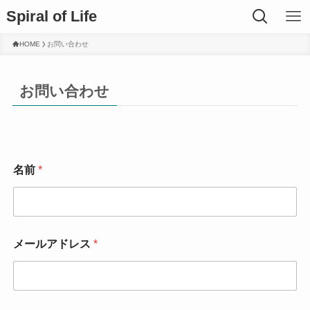
Spiral of Life
HOME
お問い合わせ
お問い合わせ
お
名前
*
問
合
せ
者
に
つ
メールアドレス
*
い
て
*
メ
ー